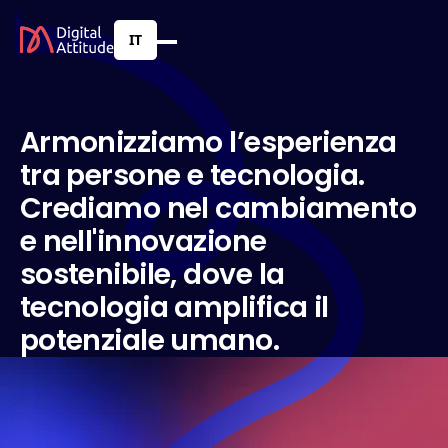
IT
A
r
m
o
n
i
z
z
i
a
m
o
l
’
e
s
p
e
r
i
e
n
z
a
t
r
a
p
e
r
s
o
n
e
e
t
e
c
n
o
l
o
g
i
a
.
C
r
e
d
i
a
m
o
n
e
l
c
a
m
b
i
a
m
e
n
t
o
e
n
e
l
l
'
i
n
n
o
v
a
z
i
o
n
e
s
o
s
t
e
n
i
b
i
l
e
,
d
o
v
e
l
a
t
e
c
n
o
l
o
g
i
a
a
m
p
l
i
f
i
c
a
i
l
p
o
t
e
n
z
i
a
l
e
u
m
a
n
o
.