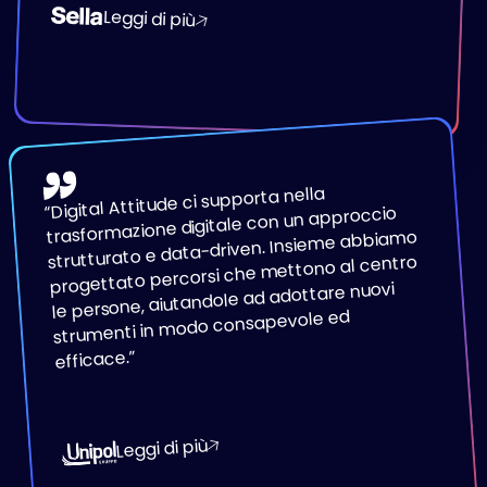
Leggi di più
Digital Attitude ci supporta nella
“
trasformazione digitale con un approccio
strutturato e data-driven. Insieme abbiamo
progettato percorsi che mettono al centro
le persone, aiutandole ad adottare nuovi
strumenti in modo consapevole ed
”
efficace.
Leggi di più