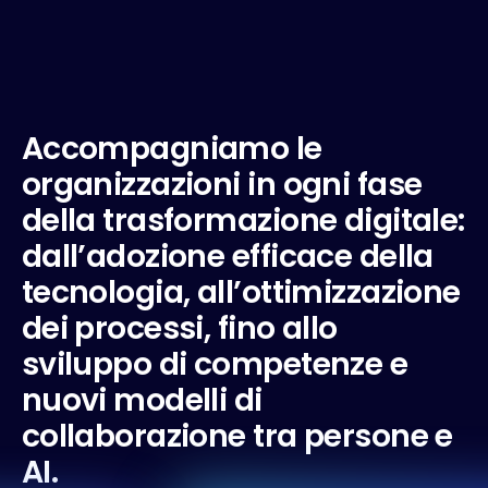
A
c
c
o
m
p
a
g
n
i
a
m
o
l
e
o
r
g
a
n
i
z
z
a
z
i
o
n
i
i
n
o
g
n
i
f
a
s
e
d
e
l
l
a
t
r
a
s
f
o
r
m
a
z
i
o
n
e
d
i
g
i
t
a
l
e
:
d
a
l
l
’
a
d
o
z
i
o
n
e
e
f
f
i
c
a
c
e
d
e
l
l
a
t
e
c
n
o
l
o
g
i
a
,
a
l
l
’
o
t
t
i
m
i
z
z
a
z
i
o
n
e
d
e
i
p
r
o
c
e
s
s
i
,
f
i
n
o
a
l
l
o
s
v
i
l
u
p
p
o
d
i
c
o
m
p
e
t
e
n
z
e
e
n
u
o
v
i
m
o
d
e
l
l
i
d
i
c
o
l
l
a
b
o
r
a
z
i
o
n
e
t
r
a
p
e
r
s
o
n
e
e
A
I
.