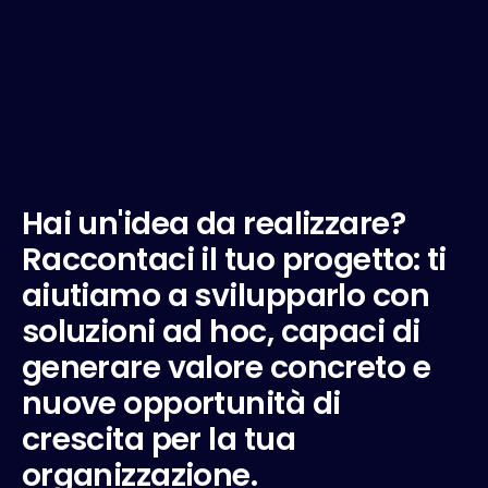
H
a
i
u
n
'
i
d
e
a
d
a
r
e
a
l
i
z
z
a
r
e
?
R
a
c
c
o
n
t
a
c
i
i
l
t
u
o
p
r
o
g
e
t
t
o
:
t
i
a
i
u
t
i
a
m
o
a
s
v
i
l
u
p
p
a
r
l
o
c
o
n
s
o
l
u
z
i
o
n
i
a
d
h
o
c
,
c
a
p
a
c
i
d
i
g
e
n
e
r
a
r
e
v
a
l
o
r
e
c
o
n
c
r
e
t
o
e
n
u
o
v
e
o
p
p
o
r
t
u
n
i
t
à
d
i
c
r
e
s
c
i
t
a
p
e
r
l
a
t
u
a
o
r
g
a
n
i
z
z
a
z
i
o
n
e
.