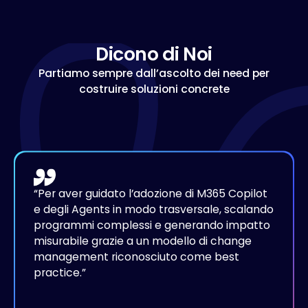
D
i
c
o
n
o
d
i
N
o
i
Partiamo sempre dall’ascolto dei need per
costruire soluzioni concrete
“
Per aver guidato l’adozione di M365 Copilot
e degli Agents in modo trasversale, scalando
programmi complessi e generando impatto
misurabile grazie a un modello di change
management riconosciuto come best
practice.
”