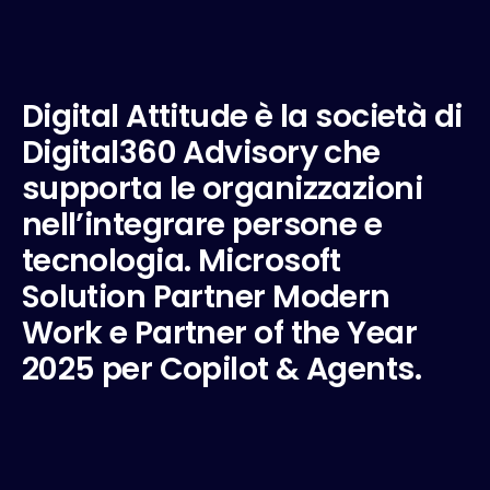
D
i
g
i
t
a
l
A
t
t
i
t
u
d
e
è
l
a
s
o
c
i
e
t
à
d
i
D
i
g
i
t
a
l
3
6
0
A
d
v
i
s
o
r
y
c
h
e
s
u
p
p
o
r
t
a
l
e
o
r
g
a
n
i
z
z
a
z
i
o
n
i
n
e
l
l
’
i
n
t
e
g
r
a
r
e
p
e
r
s
o
n
e
e
t
e
c
n
o
l
o
g
i
a
.
M
i
c
r
o
s
o
f
t
S
o
l
u
t
i
o
n
P
a
r
t
n
e
r
M
o
d
e
r
n
W
o
r
k
e
P
a
r
t
n
e
r
o
f
t
h
e
Y
e
a
r
2
0
2
5
p
e
r
C
o
p
i
l
o
t
&
A
g
e
n
t
s
.