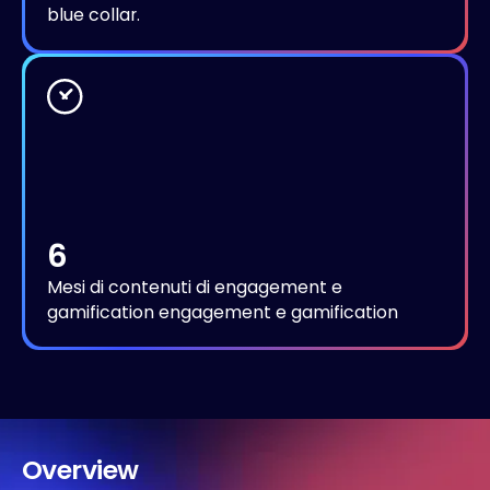
blue collar.
6
Mesi di contenuti di engagement e
gamification engagement e gamification
O
v
e
r
v
i
e
w