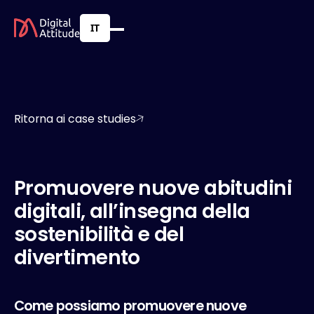
IT
Ritorna ai case studies
P
r
o
m
u
o
v
e
r
e
n
u
o
v
e
a
b
i
t
u
d
i
n
i
d
i
g
i
t
a
l
i
,
a
l
l
’
i
n
s
e
g
n
a
d
e
l
l
a
s
o
s
t
e
n
i
b
i
l
i
t
à
e
d
e
l
d
i
v
e
r
t
i
m
e
n
t
o
Come possiamo promuovere nuove