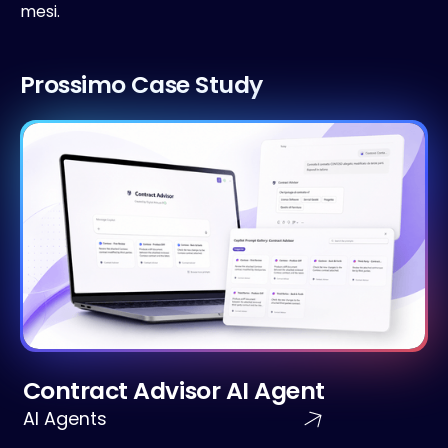
mesi.
P
r
o
s
s
i
m
o
C
a
s
e
S
t
u
d
y
Contract Advisor AI Agent
AI Agents