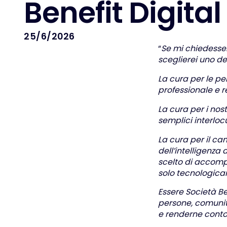
B
e
n
e
f
i
t
D
i
g
i
t
a
l
25/6/2026
“
Se mi chiedesser
sceglierei uno dei 
La cura per le per
professionale e r
La cura per i nost
semplici interlo
La cura per il ca
dell’intelligenza
scelto di accomp
solo tecnologic
Essere Società Be
persone, comunità
e renderne conto