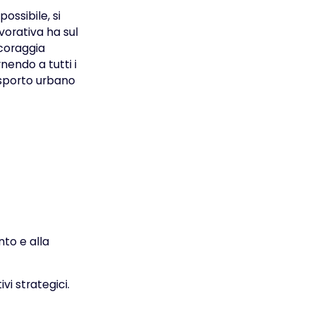
possibile, si
vorativa ha sul
ncoraggia
nendo a tutti i
sporto urbano
nto e alla
vi strategici.