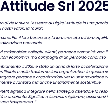
A
t
t
i
t
u
d
e
S
r
l
2
0
2
o di descrivere l’essenza di Digital Attitude in una parola
nostri valori: la “cura”.
sone. Per il loro benessere, la loro crescita e il loro equil
ealizzazione personale.
ri stakeholder: colleghi, clienti, partner e comunità. Non 
cutori economici, ma compagni di un percorso condiviso.
mbiamento. Il 2025 è stato un anno di forte accelerazione
 artificiale e nelle trasformazioni organizzative. In quest
agnare persone e organizzazioni verso un’innovazione 
amente avanzata ma anche umanamente sostenibile.
nefit significa integrare nella strategia aziendale la res
 e ambiente. Significa misurarsi, migliorare, assumersi
 con trasparenza. “