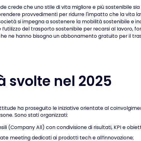
ude crede che uno stile di vita migliore e più sostenibile sia 
endere provvedimenti per ridurre l'impatto che la vita la
Società si impegna a sostenere la mobilità sostenibile e i
’utiIizzo del trasporto sostenibiIe per recarsi aI Iavoro, for
che ne hanno bisogno un abbonamento gratuito per il tra
tà svolte nel 2025
ttitude ha proseguito le iniziative orientate al coinvolgime
sone. Sono stati organizzati:
ili (Company All) con condivisione di risultati, KPI e obietti
te meeting dedicati ai prodotti tech e all’innovazione;