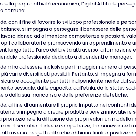
 della propria attività economica, Digital Attitude perseg
cio comune:
ude, con il fine di favorire lo sviluppo professionale e perso
e balance, si impegna a perseguire il benessere delle per
lavoro idoneo ad alimentare competenze e passioni, valori
 propri collaboratori e promuovendo un apprendimento e u
lungo tutto l'arco della vita attraverso la formazione e
iendale professionale dedicato a dipendenti e manager.
tude mira ad essere inclusiva per il maggior numero di perso
iù vari e diversificati possibili. Pertanto, si impegna a fo
sicuro e accogliente per tutti, indipendentemente dal ses
mento sessuale, dalle capacità, dall'etnia, dallo status so
one o dalla sua mancanza e dalle preferenze dietetiche.
ude, al fine di aumentare il proprio impatto nei confronti dei
 utenti, si impegna a creare prodotti e servizi innovativi e s
a promozione e la diffusione dei propri valori, un modello 
rmini di scambio di idee e competenze, la connessione tr
 attraverso progettualità che abbiano finalità positive soc