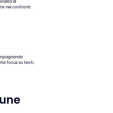
nalità di
te nei confronti
ccompagnando
rte focus su tech,
mune