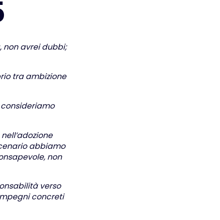
5
, non avrei dubbi;
ibrio tra ambizione
li consideriamo
 nell’adozione
o scenario abbiamo
consapevole, non
ponsabilità verso
 impegni concreti