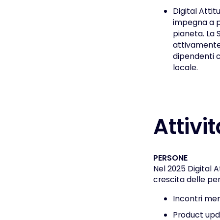
Digital Attit
impegna a pr
pianeta. La 
attivamente I
dipendenti 
locale.
Attivi
PERSONE
Nel 2025 Digital A
crescita delle per
Incontri mens
Product upda