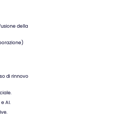
fusione della
borazione)
so di rinnovo
ciale.
e AI.
ive.