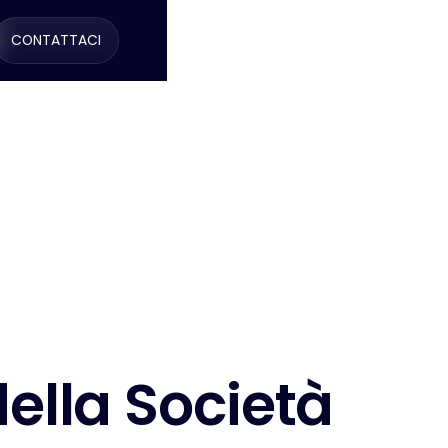
CONTATTACI
d
e
l
l
a
S
o
c
i
e
t
à