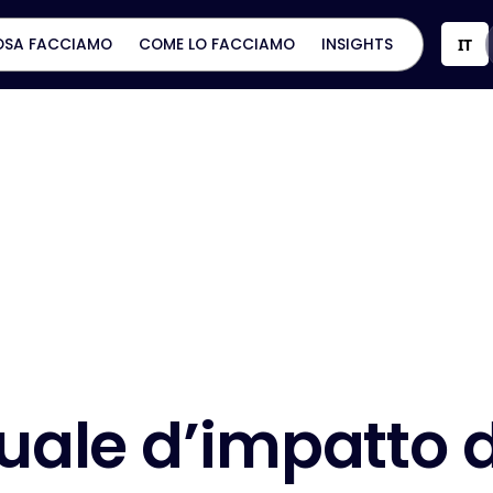
OSA FACCIAMO
COME LO FACCIAMO
INSIGHTS
IT
u
a
l
e
d
’
i
m
p
a
t
t
o