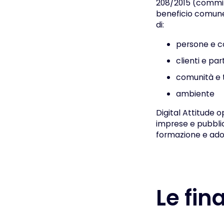
208/2015 (commi 3
beneficio comune,
di:
persone e co
clienti e par
comunità e t
ambiente
Digital Attitude
imprese e pubblic
formazione e adoz
Le fin