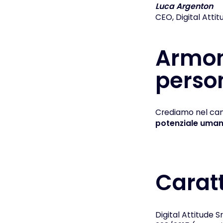
Luca Argenton
CEO, Digital Attit
Armon
perso
Crediamo nel cam
potenziale uma
Caratt
Digital Attitude S