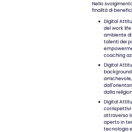
Nello svolgimento
finalità di benefi
Digital Attit
del work lif
ambiente di 
talenti dei
empowerment 
coaching az
Digital Atti
background p
amichevole, 
dall'orienta
dalla religi
Digital Attit
corrispettivi
attraverso l
aperto in te
tecnologia e