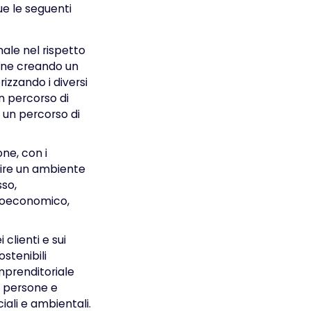
ue le seguenti
nale nel rispetto
sone creando un
zzando i diversi
n percorso di
 un percorso di
ne, con i
rnire un ambiente
so,
cioeconomico,
 clienti e sui
ostenibili
imprenditoriale
a persone e
iali e ambientali.