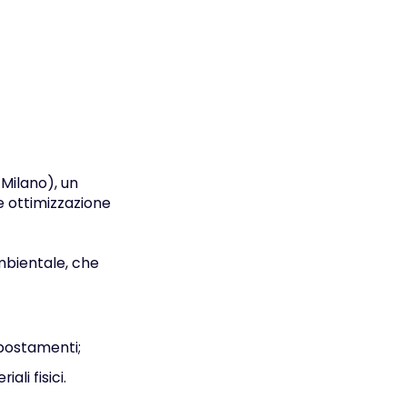
 Milano), un
e ottimizzazione
ambientale, che
 spostamenti;
ali fisici.