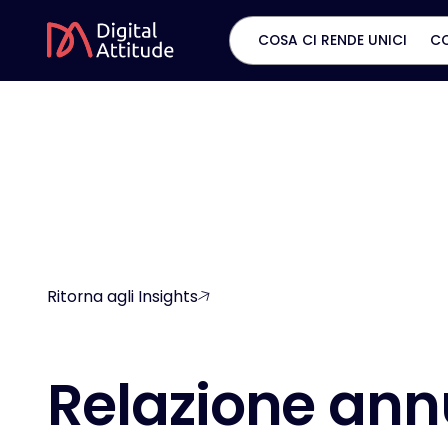
COSA CI RENDE UNICI
C
Ritorna agli Insights
R
e
l
a
z
i
o
n
e
a
n
n