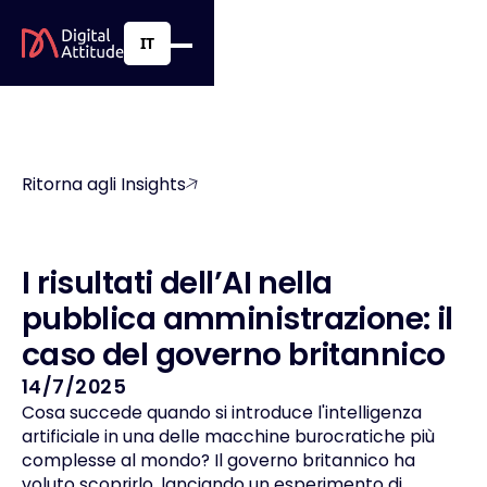
IT
Ritorna agli Insights
I
r
i
s
u
l
t
a
t
i
d
e
l
l
’
A
I
n
e
l
l
a
p
u
b
b
l
i
c
a
a
m
m
i
n
i
s
t
r
a
z
i
o
n
e
:
i
l
c
a
s
o
d
e
l
g
o
v
e
r
n
o
b
r
i
t
a
n
n
i
c
o
14/7/2025
Cosa succede quando si introduce l'intelligenza
artificiale in una delle macchine burocratiche più
complesse al mondo? Il governo britannico ha
voluto scoprirlo, lanciando un esperimento di