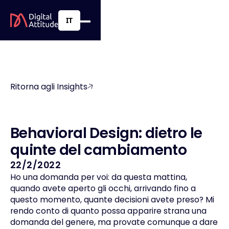
IT
Ritorna agli Insights
B
e
h
a
v
i
o
r
a
l
D
e
s
i
g
n
:
d
i
e
t
r
o
l
e
q
u
i
n
t
e
d
e
l
c
a
m
b
i
a
m
e
n
t
o
22/2/2022
Ho una domanda per voi: da questa mattina,
quando avete aperto gli occhi, arrivando fino a
questo momento, quante decisioni avete preso? Mi
rendo conto di quanto possa apparire strana una
domanda del genere, ma provate comunque a dare