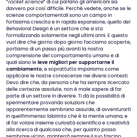
“
rocket science
” di cui parlano gli americani sia
davvero poi così difficile. Perché vedete, anche se le
scienze comportamentali sono un campo in
fortissima crescita e in rapida espansione, quello del
Behavioral Design è un settore che si sta
formalizzando solamente negli ultimi anni. E questo
vuol dire che giorno dopo giorno facciamo scoperte,
portiamo di un passo più avanti la nostra
comprensione del comportamento umano e di
quali siano le
leve migliori per supportarne il
cambiamento
, e soprattutto impariamo come
applicare le nostre conoscenze nei diversi contesti.
Devo dire che, da persona che ha sempre ricercato
delle certezze assolute, non è male sapere di far
parte di un settore in divenire. Ti dà la possibilità di
sperimentare provando soluzioni che
apparentemente sembrano assurde, di avventurarti
in quell’immenso labirinto che è la mente umana, e
di far volare insieme curiosità scientifica e creatività
alla ricerca di qualcosa che, per quanto possa
sembrare vicino, manterrà sempre il suo fascino