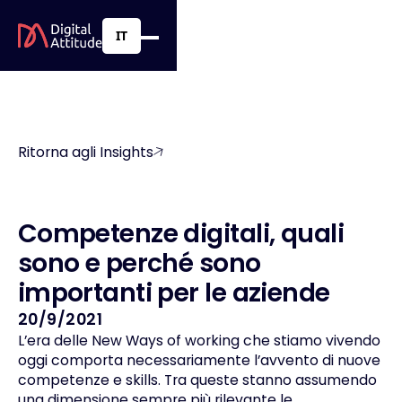
IT
Ritorna agli Insights
C
o
m
p
e
t
e
n
z
e
d
i
g
i
t
a
l
i
,
q
u
a
l
i
s
o
n
o
e
p
e
r
c
h
é
s
o
n
o
i
m
p
o
r
t
a
n
t
i
p
e
r
l
e
a
z
i
e
n
d
e
20/9/2021
L’era delle New Ways of working che stiamo vivendo
oggi comporta necessariamente l’avvento di nuove
competenze e skills. Tra queste stanno assumendo
una dimensione sempre più rilevante le