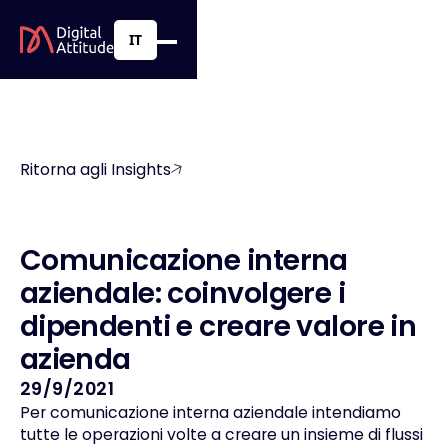
IT
Ritorna agli Insights
C
o
m
u
n
i
c
a
z
i
o
n
e
i
n
t
e
r
n
a
a
z
i
e
n
d
a
l
e
:
c
o
i
n
v
o
l
g
e
r
e
i
d
i
p
e
n
d
e
n
t
i
e
c
r
e
a
r
e
v
a
l
o
r
e
i
n
a
z
i
e
n
d
a
29/9/2021
Per comunicazione interna aziendale intendiamo
tutte le operazioni volte a creare un insieme di flussi