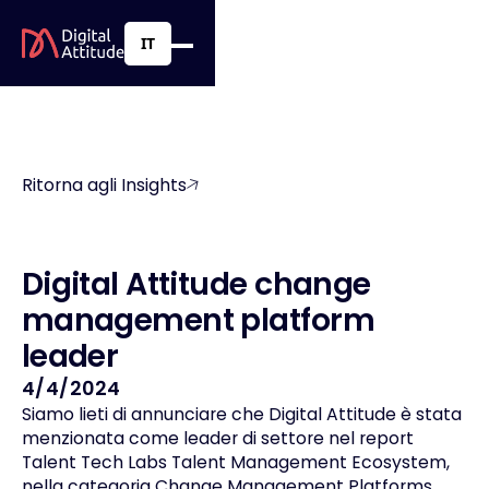
IT
Ritorna agli Insights
D
i
g
i
t
a
l
A
t
t
i
t
u
d
e
c
h
a
n
g
e
m
a
n
a
g
e
m
e
n
t
p
l
a
t
f
o
r
m
l
e
a
d
e
r
4/4/2024
Siamo lieti di annunciare che Digital Attitude è stata
menzionata come leader di settore nel report
Talent Tech Labs Talent Management Ecosystem
,
nella categoria Change Management Platforms.