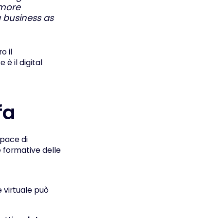
 more
 business as
o il
 il digital
fa
apace di
e formative delle
 virtuale può