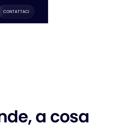
CONTATTACI
n
d
e
,
a
c
o
s
a