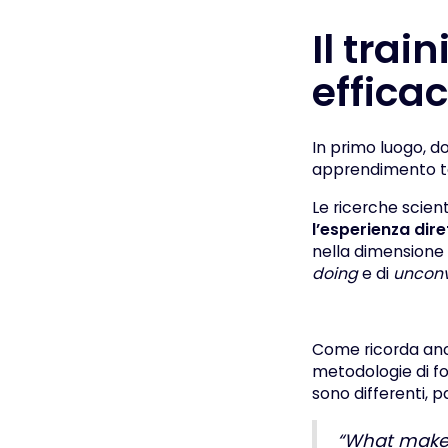
Il trai
effica
In primo luogo, d
apprendimento te
Le ricerche scien
l’esperienza dire
nella dimensione 
doing
e di
unconv
Come ricorda anch
metodologie di fo
sono differenti, p
“What makes 