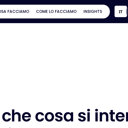
OSA FACCIAMO
COME LO FACCIAMO
INSIGHTS
IT
c
h
e
c
o
s
a
s
i
i
n
t
e