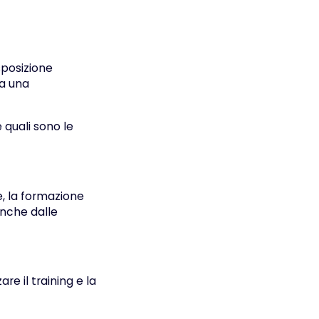
sposizione
a una
 quali sono le
e, la formazione
anche dalle
re il training e la