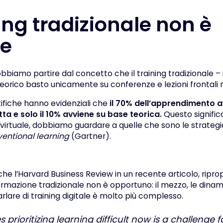
ning tradizionale non è
ce
obbiamo partire dal concetto che il training tradizionale 
orico basto unicamente su conferenze e lezioni frontali 
tifiche hanno evidenziali che
il 70% dell’apprendimento a
tta e solo il 10% avviene su base teorica.
Questo signific
virtuale, dobbiamo guardare a quelle che sono le strategi
entional learning
(Gartner).
e l’Harvard Business Review in un recente articolo, riprop
rmazione tradizionale non è opportuno: il mezzo, le dinam
arlare di training digitale è molto più complesso.
prioritizing learning difficult now is a challenge 