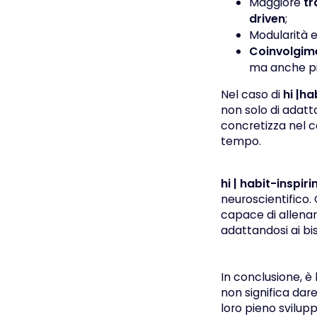
Maggiore
tr
driven
;
Modularità 
Coinvolgim
ma anche pi
Nel caso di
hi |ha
non solo di adatt
concretizza nel 
tempo.
hi | habit-inspir
neuroscientifico.
capace di allenar
adattandosi ai bi
In conclusione, è 
non significa dar
loro pieno svilup