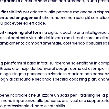
asparenza
e misurazione delle performance, in una pros
e
flessibilità
per adattarsi alle persone ma anche a disposit
ento ed engagement
che rendono non solo più semplice
ù piacevole ed efficace.
bit-inspiring platform
la digital coach è una intelligenza 
arsi al contesto virtuale del lavoro ma di realizzare un all
cambiamento comportamentale, costruendo abitudini soste
ing platform
si basa infatti su ricerche scientifiche in cam
 Grazie a principi del behvioral design, come ad esempio il
e ogni singola persona in azienda in maniera non convenz
sogni di ciascuno e secondo specifici
coaching plan
, anch
bene ricordare che utilizzare un SaaS per il training nella 
e meno importanza alle persone, anzi vuol dire supportarle
po professionale di hard e
soft skills
.