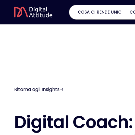
COSA CI RENDE UNICI
C
Ritorna agli Insights
D
i
g
i
t
a
l
C
o
a
c
h
: