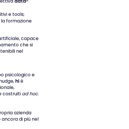
pettiva
data-
ivi e tools;
 la formazione
artificiale, capace
enamento che si
nibili nel
po psicologico e
 nudge,
hi
è
ionale,
e costruiti
ad hoc
.
propria azienda
 ancora di più nel