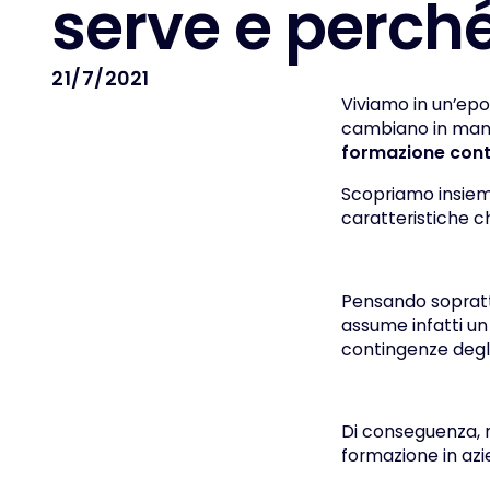
s
e
r
v
e
e
p
e
r
c
h
21/7/2021
Viviamo in un’epoc
cambiano in mani
formazione cont
Scopriamo insieme
caratteristiche c
Pensando soprat
assume infatti un 
contingenze degli
Di conseguenza, ri
formazione in a