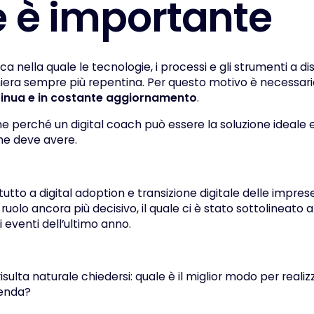
é
è
i
m
p
o
r
t
a
n
t
e
a nella quale le tecnologie, i processi e gli strumenti a di
era sempre più repentina. Per questo motivo è necessari
inua e in costante aggiornamento
.
 perché un digital coach può essere la soluzione ideale e
he deve avere.
tutto a
digital adoption
e transizione digitale delle impres
ruolo ancora più decisivo, il quale ci è stato sottolineato 
 eventi dell’ultimo anno.
sulta naturale chiedersi: quale è il miglior modo per realizza
zienda?