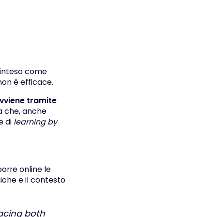
– inteso come
non è efficace.
vviene tramite
a che, anche
e di
learning by
orre online le
iche e il contesto
facing both