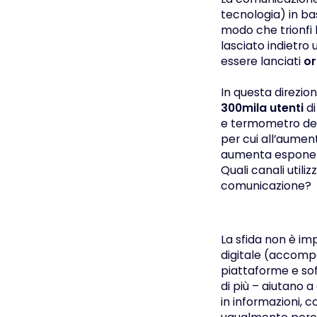
tecnologia) in ba
modo che trionfi l
lasciato indietro 
essere lanciati
or
In questa direzione
300mila utenti
di
e termometro dell
per cui all’aumen
aumenta esponenz
Quali canali util
comunicazione?
La sfida non è imp
digitale (accompa
piattaforme e sof
di più – aiutano 
in informazioni, c