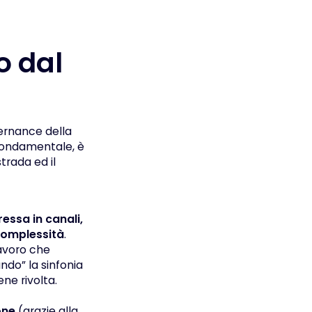
o dal
ernance della
 fondamentale, è
trada ed il
ssa in canali,
 complessità
.
lavoro che
ndo” la sinfonia
ne rivolta.
one
(grazie alla