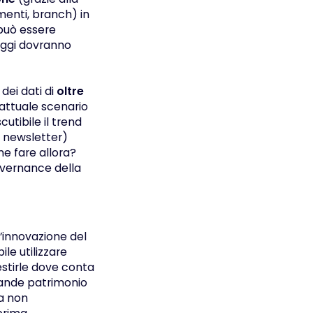
menti, branch) in
 può essere
saggi dovranno
 dei dati di
oltre
’attuale scenario
tibile il trend
o newsletter)
e fare allora?
overnance della
ll’innovazione del
le utilizzare
stirle dove conta
grande patrimonio
ma non