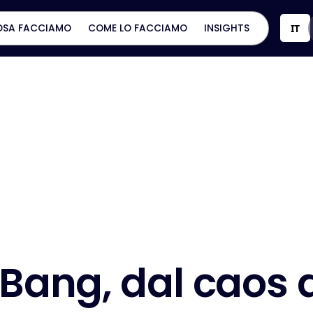
OSA FACCIAMO
COME LO FACCIAMO
INSIGHTS
IT
B
a
n
g
,
d
a
l
c
a
o
s