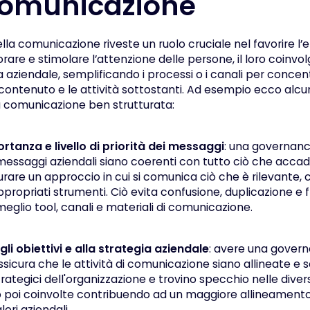
comunicazione
la comunicazione riveste un ruolo cruciale nel favorire l
orare e stimolare l’attenzione delle persone, il loro coinvo
a aziendale, semplificando i processi o i canali per concent
contenuto e le attività sottostanti. Ad esempio ecco alcuni
 comunicazione ben strutturata:
rtanza e livello di priorità dei messaggi
: una governanc
messaggi aziendali siano coerenti con tutto ciò che accad
rare un approccio in cui si comunica ciò che è rilevante, 
appropriati strumenti. Ciò evita confusione, duplicazione e 
eglio tool, canali e materiali di comunicazione.
li obiettivi e alla strategia aziendale
: avere una govern
icura che le attività di comunicazione siano allineate e
strategici dell'organizzazione e trovino specchio nelle diverse
poi coinvolte contribuendo ad un maggiore allineamento
lori aziendali.