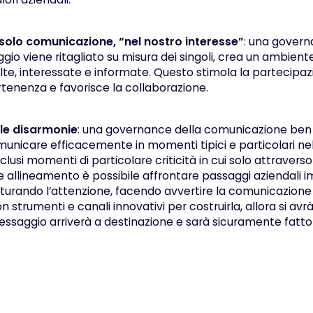
 solo comunicazione, “nel nostro interesse”
: una govern
io viene ritagliato su misura dei singoli, crea un ambiente
lte, interessate e informate. Questo stimola la partecip
tenenza e favorisce la collaborazione.
lle disarmonie
: una governance della comunicazione ben 
nicare efficacemente in momenti tipici e particolari nell
clusi momenti di particolare criticità in cui solo attraverso
 allineamento è possibile affrontare passaggi aziendali im
turando l’attenzione, facendo avvertire la comunicazion
on strumenti e canali innovativi per costruirla, allora si av
essaggio arriverà a destinazione e sarà sicuramente fatto 