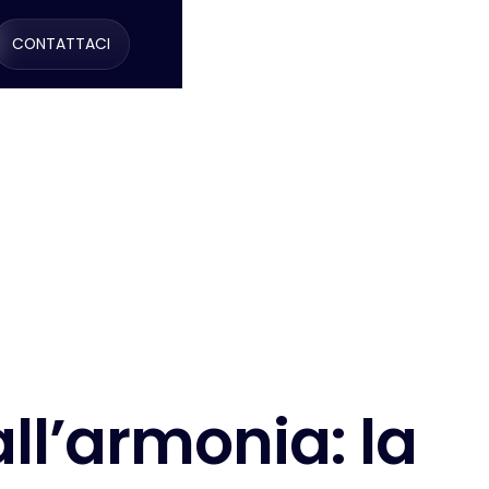
CONTATTACI
a
l
l
’
a
r
m
o
n
i
a
:
l
a