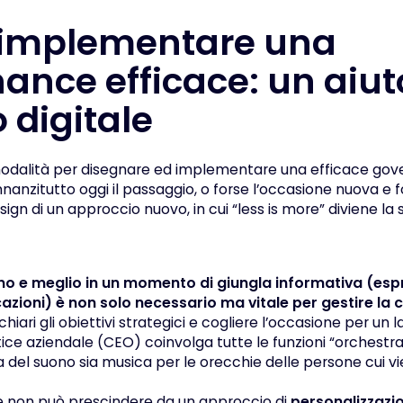
implementare una
ance efficace: un aiut
digitale
modalità per disegnare ed implementare una efficace gov
nanzitutto oggi il passaggio, o forse l’occasione nuova e
sign di un approccio nuovo, in cui “less is more” diviene la s
 e meglio in un momento di giungla informativa (espre
cazioni) è non solo necessario ma vitale per gestire la
iari gli obiettivi strategici
e cogliere l’occasione per un 
ice aziendale (CEO) coinvolga tutte le funzioni “orchestra
 del suono sia musica per le orecchie delle persone cui vie
 non può prescindere da un approccio di
personalizzazi