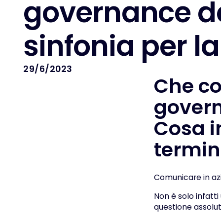
g
o
v
e
r
n
a
n
c
e
d
s
i
n
f
o
n
i
a
p
e
r
l
a
29/6/2023
Che co
govern
Cosa i
termin
Comunicare in az
Non è solo infatt
questione assolu