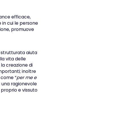
ance efficace,
 in cui le persone
azione, promuove
strutturata aiuta
a vita delle
 la creazione di
portanti; inoltre
e come “
per me e
rà una ragionevole
proprio e vissuto