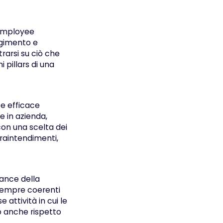
’employee
lgimento e
rarsi su ciò che
 pillars di una
e efficace
e in azienda,
con una scelta dei
fraintendimenti,
ance della
 sempre coerenti
 attività in cui le
 anche rispetto