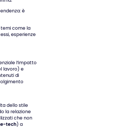
prima.
tendenza: è
u temi come la
essi, esperienze
enziale l’impatto
l lavoro) e
tenuti di
nvolgimento
a dello stile
do la relazione
izzati che non
e-tech
) a