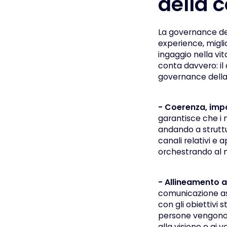
della 
La governance del
experience, migli
ingaggio nella vit
conta davvero: il 
governance della
- Coerenza, impo
garantisce che i 
andando a struttu
canali relativi e 
orchestrando al m
- Allineamento ag
comunicazione ass
con gli obiettivi 
persone vengono 
alla visione e ai va