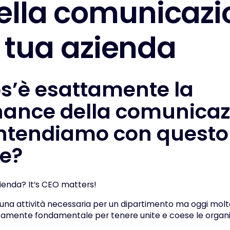
e
l
l
a
c
o
m
u
n
i
c
a
z
i
t
u
a
a
z
i
e
n
d
a
s’è esattamente la
ance della comunicaz
ntendiamo con questo
e?
ienda? It’s CEO matters!
i una attività necessaria per un dipartimento ma oggi molto
tamente fondamentale per tenere unite e coese le organiz