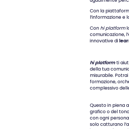
ugualmente percep
Con la piattaform
l’informazione e 
Con
hi platform
l
comunicazione, l’
innovative di
lear
hi platform
ti aiu
della tua comunic
misurabile. Potrai
formazione, orche
complessivo dell
Questo in piena au
grafico o del tono
con ogni persona
solo catturano l’