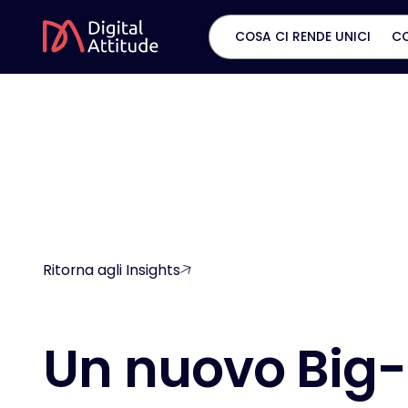
COSA CI RENDE UNICI
C
Ritorna agli Insights
U
n
n
u
o
v
o
B
i
g
-