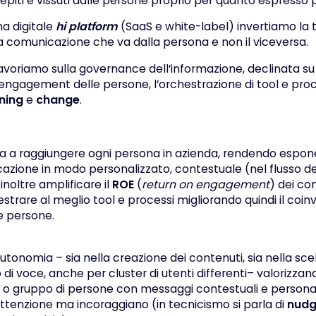
iti e vissuti dalle persone proprio per quanto espresso 
a digitale
hi platform
(SaaS e white-label) invertiamo la 
la comunicazione che va dalla persona e non il viceversa.
avoriamo sulla governance dell’informazione, declinata s
engagement delle persone, l’orchestrazione di tool e proc
ning
e
change
.
ta a raggiungere ogni persona in azienda, rendendo espon
azione in modo personalizzato, contestuale (nel flusso de
 inoltre amplificare il
ROE
(
return on engagement
) dei con
strare al meglio tool e processi migliorando quindi il coi
e persone.
tonomia – sia nella creazione dei contenuti, sia nella scelt
 di voce, anche per cluster di utenti differenti– valorizzan
 o gruppo di persone con messaggi contestuali e personal
attenzione ma incoraggiano (in tecnicismo si parla di
nudg