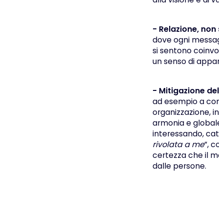
- Relazione, non
dove ogni messagg
si sentono coinvo
un senso di appar
- Mitigazione de
ad esempio a comu
organizzazione, in
armonia e globale
interessando, cat
rivolata a me
”, c
certezza che il m
dalle persone.