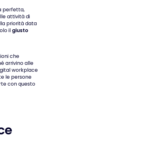
 perfetta,
e attività di
la priorità data
olo il
giusto
sioni che
 arrivino alle
igital workplace
te le persone
arte con questo
ce