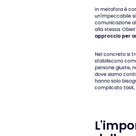
In metafora è com
un'impeccabile sin
comunicazione all
alla stessa. Obie
approccio per a
Nel concreto si tra
stabiliscono come
persone giuste, n
dove siamo contin
hanno solo bisogno
complicato task,
L'impo