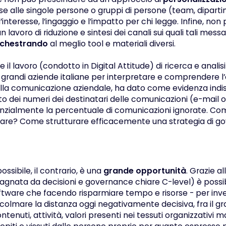
se alle singole persone o gruppi di persone (team, diparti
’interesse, l’ingaggio e l’impatto per chi legge. Infine, non
un lavoro di riduzione e sintesi dei canali sui quali tali mes
chestrando
al meglio tool e materiali diversi.
 il lavoro (condotto in Digital Attitude) di ricerca e analisi
 grandi aziende italiane per interpretare e comprendere l
a comunicazione aziendale, ha dato come evidenza indiscu
to dei numeri dei destinatari delle comunicazioni (e-mail 
ialmente la percentuale di comunicazioni ignorate. Com
izzare? Come strutturare efficacemente una strategia di g
ossibile, il contrario, è una
grande opportunità
. Grazie a
gnata da decisioni e governance chiare C-level) è possibi
tware che facendo risparmiare tempo e risorse - per inve
a colmare la distanza oggi negativamente decisiva, fra il 
ontenuti, attività, valori presenti nei tessuti organizzativi 