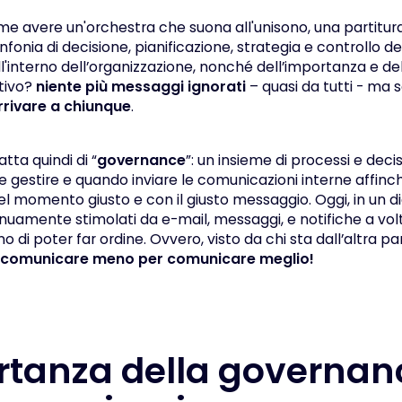
e avere un'orchestra che suona all'unisono, una partitura
fonia di decisione, pianificazione, strategia e controllo dell
'interno dell’organizzazione, nonché dell’importanza e del
ttivo?
niente più messaggi ignorati
– quasi da tutti - ma s
rrivare a chiunque
.
tta quindi di “
governance
”: un insieme di processi e deci
 gestire e quando inviare le comunicazioni interne affinché
el momento giusto e con il giusto messaggio. Oggi, in un d
uamente stimolati da e-mail, messaggi, e notifiche a vol
 di poter far ordine. Ovvero, visto da chi sta dall’altra p
comunicare meno per comunicare meglio!
rtanza della governan