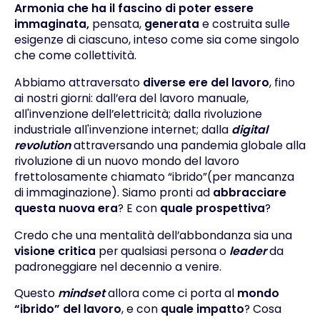
Armonia che ha il fascino di poter essere
immaginata,
pensata,
generata
e costruita sulle
esigenze di ciascuno, inteso come sia come singolo
che come collettività.
Abbiamo attraversato
diverse ere del lavoro
, fino
ai nostri giorni: dall’era del lavoro manuale,
all'invenzione dell’elettricità; dalla rivoluzione
industriale all'invenzione internet; dalla
digital
revolution
attraversando una pandemia globale alla
rivoluzione di un nuovo mondo del lavoro
frettolosamente chiamato “ibrido”(per mancanza
di immaginazione). Siamo pronti ad
abbracciare
questa nuova era
? E con
quale prospettiva
?
Credo che una mentalità dell’abbondanza sia una
visione critica
per qualsiasi persona o
leader
da
padroneggiare nel decennio a venire.
Questo
mindset
allora come ci porta al
mondo
“ibrido” del lavoro
, e con
quale impatto
? Cosa