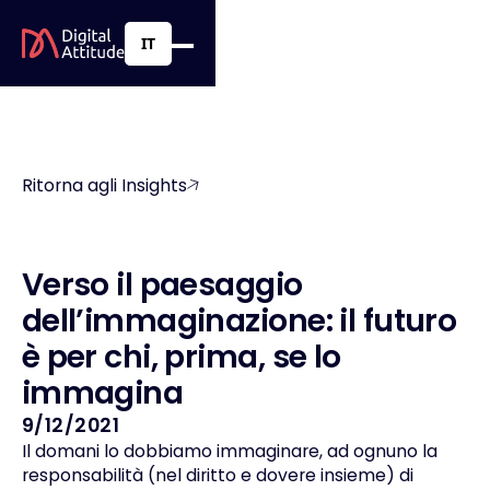
IT
Ritorna agli Insights
V
e
r
s
o
i
l
p
a
e
s
a
g
g
i
o
d
e
l
l
’
i
m
m
a
g
i
n
a
z
i
o
n
e
:
i
l
f
u
t
u
r
o
è
p
e
r
c
h
i
,
p
r
i
m
a
,
s
e
l
o
i
m
m
a
g
i
n
a
9/12/2021
Il domani lo dobbiamo immaginare, ad ognuno la
responsabilità (nel diritto e dovere insieme) di