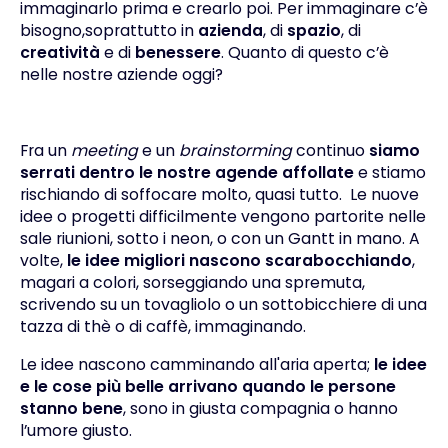
immaginarlo prima e crearlo poi. Per immaginare c’è
bisogno,soprattutto in
azienda
, di
spazio
, di
creatività
e di
benessere
. Quanto di questo c’è
nelle nostre aziende oggi?
Fra un
meeting
e un
brainstorming
continuo
siamo
serrati dentro le nostre agende affollate
e stiamo
rischiando di soffocare molto, quasi tutto. Le nuove
idee o progetti difficilmente vengono partorite nelle
sale riunioni, sotto i neon, o con un Gantt in mano. A
volte,
le idee migliori nascono scarabocchiando
,
magari a colori, sorseggiando una spremuta,
scrivendo su un tovagliolo o un sottobicchiere di una
tazza di thè o di caffè, immaginando.
Le idee nascono camminando all'aria aperta;
le idee
e le cose più belle arrivano quando le persone
stanno bene
, sono in giusta compagnia o hanno
l’umore giusto.