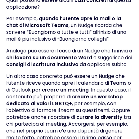
Quali possono essere alcuni
casi concreti
di questa
applicazione?
Per esempio,
quando l’utente apre la mail o la
chat di Microsoft Teams
, un Nudge ricorda che
scrivere “Buongiorno a tutte e tutti” all’inizio di una
mail è più inclusivo di “Buongiorno colleghi”.
Analogo può essere il caso di un Nudge che hi invia
a
chi lavora su un documento Word
e suggerisce dei
consigli di scrittura inclusiva
da applicare subito.
Un altro caso concreto può essere un Nudge che
l’utente riceve quando apre il calendario di Teams o
di Outlook
per creare un meeting
. In questo caso, il
contenuto può proporre di
creare un workshop
dedicato ai valori LGBTQ+
, per esempio, con
l’obiettivo di formare il team su questi temi. Oppure
potrebbe anche ricordare di
curare la diversity
tra
chi partecipa al meeting. Accorgersi, per esempio,
che nel proprio team c’è una disparità di genere
molto forte, potrebbe essere il primo passo per