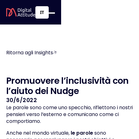
IT
Ritorna agli Insights
P
r
o
m
u
o
v
e
r
e
l
’
i
n
c
l
u
s
i
v
i
t
à
c
o
n
l
’
a
i
u
t
o
d
e
i
N
u
d
g
e
30/6/2022
Le parole sono come uno specchio, riflettono i nostri
pensieri verso l’esterno e comunicano come ci
comportiamo.
Anche nel mondo virtuale,
le parole
sono