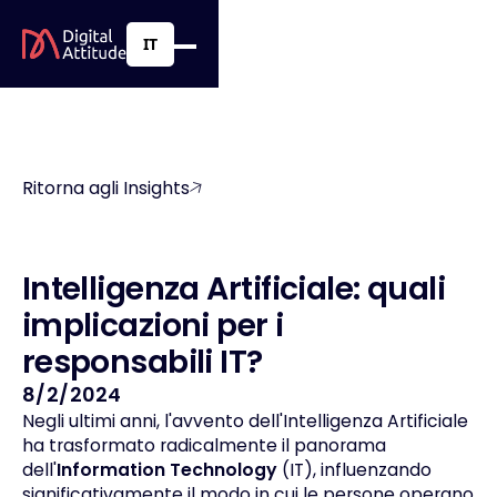
IT
Ritorna agli Insights
I
n
t
e
l
l
i
g
e
n
z
a
A
r
t
i
f
i
c
i
a
l
e
:
q
u
a
l
i
i
m
p
l
i
c
a
z
i
o
n
i
p
e
r
i
r
e
s
p
o
n
s
a
b
i
l
i
I
T
?
8/2/2024
Negli ultimi anni, l'avvento dell'Intelligenza Artificiale
ha trasformato radicalmente il panorama
dell'
Information Technology
(IT), influenzando
significativamente il modo in cui le persone operano