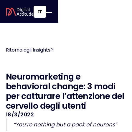
IT
Ritorna agli Insights
N
e
u
r
o
m
a
r
k
e
t
i
n
g
e
b
e
h
a
v
i
o
r
a
l
c
h
a
n
g
e
:
3
m
o
d
i
p
e
r
c
a
t
t
u
r
a
r
e
l
’
a
t
t
e
n
z
i
o
n
e
d
e
l
c
e
r
v
e
l
l
o
d
e
g
l
i
u
t
e
n
t
i
18/3/2022
“You’re nothing but a pack of neurons”