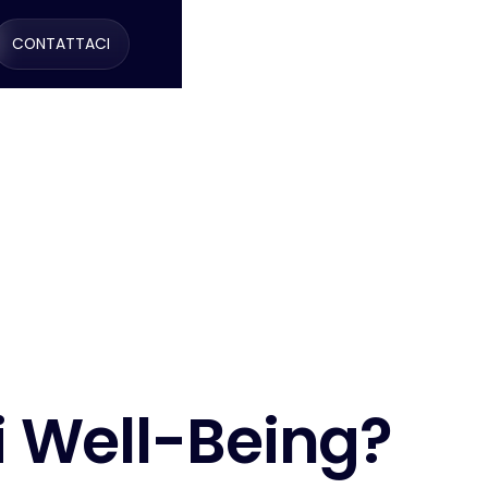
CONTATTACI
i
W
e
l
l
-
B
e
i
n
g
?