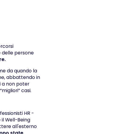
rcorsi
e delle persone
re.
ome da quando la
ne, abbattendo in
i a non poter
migliori” casi.
fessionisti HR -
 il Well-Being
tere all'esterno
sono state