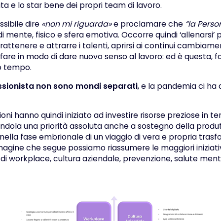
ita e lo star bene dei propri team di lavoro.
ssibile dire
«non mi riguarda»
e proclamare che
“la Perso
 mente, fisico e sfera emotiva. Occorre quindi ‘allenarsi’ 
rattenere e attrarre i talenti, aprirsi ai continui cambiamen
fare in modo di dare nuovo senso al lavoro: ed è questa, for
o tempo.
ssionista non sono mondi separati
, e la pandemia ci ha
ni hanno quindi iniziato ad investire risorse preziose in ter
ndola una priorità assoluta anche a sostegno della produtt
ella fase embrionale di un viaggio di vera e propria tras
mmagine che segue possiamo riassumere le maggiori iniziat
di workplace, cultura aziendale, prevenzione, salute ment