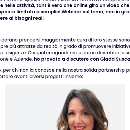
 nelle attività, tant’è vero che online gira un video ch
oposta limitata a semplici Webinar sul tema, non in gra
ere ai bisogni reali.
siderano prendersi maggiormente cura di loro stesse son
e più attratte da realtà in grado di promuovere iniziative
uove esigenze. Così, interrogandomi su come dovrebbe ess
sone e Aziende,
ho provato a discutere con
Giada Susc
, per chi non la conosce nella nostra solida partnership 
rtare avanti diversi progetti insieme: