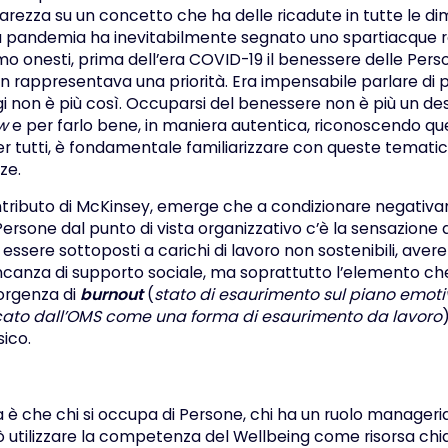
iarezza su un concetto che ha delle ricadute in tutte le dim
La pandemia ha inevitabilmente segnato uno spartiacque 
o onesti, prima dell’era COVID-19 il benessere delle Pers
n rappresentava una priorità. Era impensabile parlare di p
ggi non è più così. Occuparsi del benessere non è più un d
w
e per farlo bene, in maniera autentica, riconoscendo q
r tutti, è fondamentale familiarizzare con queste temati
ze.
tributo di
McKinsey
, emerge che a condizionare negativa
ersone dal punto di vista organizzativo c’è la sensazione
, essere sottoposti a carichi di lavoro non sostenibili, aver
anza di supporto sociale, ma soprattutto l’elemento ch
sorgenza di
burnout
(
stato di esaurimento sul piano emotiv
icato dall’OMS come una forma di esaurimento da lavoro
sico.
ia è che chi si occupa di Persone, chi ha un ruolo manageri
ò utilizzare la competenza del Wellbeing come risorsa chia