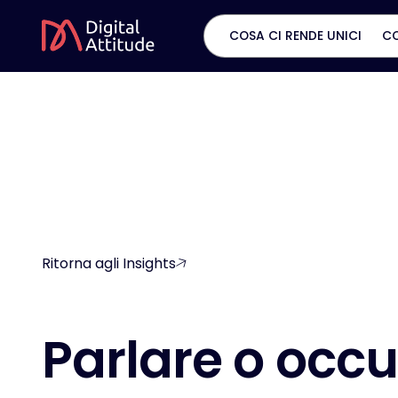
COSA CI RENDE UNICI
C
Ritorna agli Insights
P
a
r
l
a
r
e
o
o
c
c
u