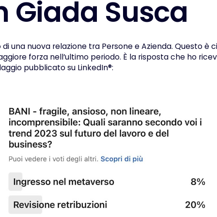
n
G
i
a
d
a
S
u
s
c
a
di una nuova relazione tra Persone e Azienda. Questo è 
iore forza nell’ultimo periodo. È la risposta che ho rice
aggio pubblicato su LinkedIn®: