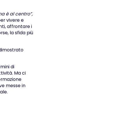
na è al centro”,
per vivere e
ti, affrontare i
se, la sfida più
 dimostrato
mini di
ività. Ma ci
formazione
ive messe in
ale.