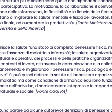
strutture più efficienti sono quelle con dipendenti soddisf
partecipativo. La motivazione, la collaborazione, il coinvo
one delle informazioni, la flessibilità e la fiducia delle Pers
no a migliorare la salute mentale e fisica dei lavoratori, 
 via finale, ad aumentare la produttività»
[Fonte Ministero de
versità e della Ricerca
]
inisce la salute “uno stato di completo benessere fisico, 
 l’assenza di malattia o infermità”; la salute organizzativ
lturali e operativi, dei processi e delle pratiche organizz
 contesti di lavoro, attraverso la comunicazione e la colla
enendo e migliorando il benessere fisico, psicologico e 
e”. Si può quindi definire la salute e il benessere organiz
alattia ma come condizione di armonico equilibrio funzion
onale dell’individuo, dinamicamente integrato e in rapporto
naturale e sociale.
[Fonte OGGI PA]
no partire da alcune autorevoli definizioni di benessere 