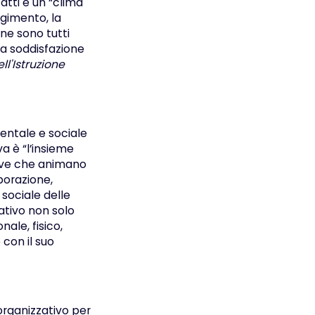
atti e un “clima
lgimento, la
one sono tutti
la soddisfazione
ll'Istruzione
mentale e sociale
a è “l’insieme
ative che animano
borazione,
sociale delle
zativo non solo
ale, fisico,
 con il suo
organizzativo per