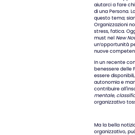
aiutarci a fare ch
di una Persona. 
questo tema; siam
Organizzazioni no
stress, fatica. O
must nel
New No
un’opportunità pe
nuove competen
In un recente con
benessere delle P
essere disponibili
autonomia e manc
contribuire all'in
mentale, classif
organizzativo tos
Ma la bella notiz
organizzativo, pu