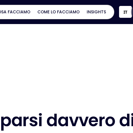
OSA FACCIAMO
COME LO FACCIAMO
INSIGHTS
IT
p
a
r
s
i
d
a
v
v
e
r
o
d