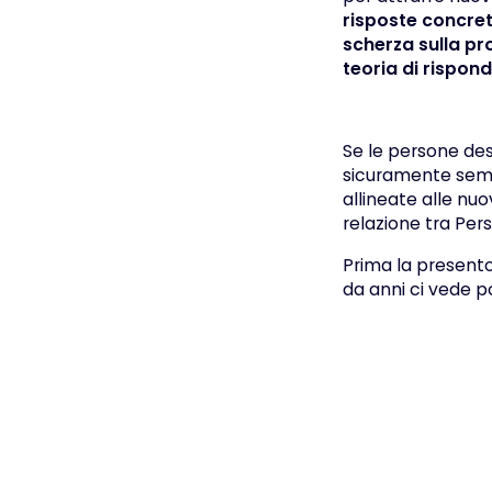
risposte concrete
scherza sulla pr
teoria di rispond
Se le persone de
sicuramente sempr
allineate alle n
relazione tra Per
Prima la presento
da anni ci vede po