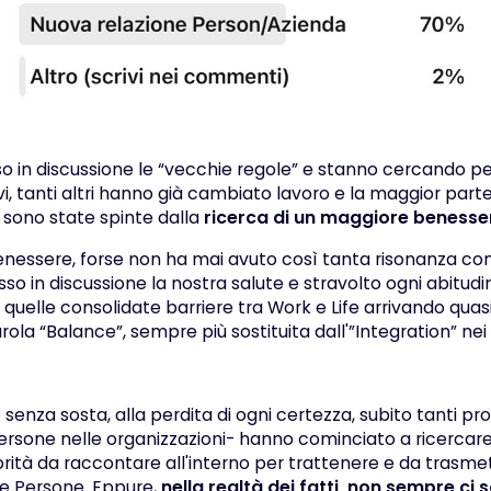
 in discussione le “vecchie regole” e stanno cercando pe
vi, tanti altri hanno già cambiato lavoro e la maggior part
 sono state spinte dalla
ricerca di un maggiore benesse
enessere, forse non ha mai avuto così tanta risonanza c
 in discussione la nostra salute e stravolto ogni abitudi
 quelle consolidate barriere tra Work e Life arrivando quas
arola “Balance”, sempre più sostituita dall'”Integration” nei “
ro senza sosta, alla perdita di ogni certezza, subito tanti pro
Persone nelle organizzazioni- hanno cominciato a ricercare
ità da raccontare all'interno per trattenere e da trasmet
ve Persone. Eppure,
nella realtà dei fatti, non sempre ci 