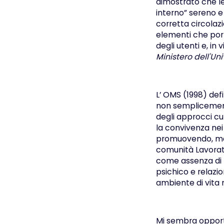
dimostrato che le 
interno” sereno e 
corretta circolazi
elementi che porta
degli utenti e, in
Ministero dell'Uni
L’ OMS (1998) def
non semplicemente
degli approcci cu
la convivenza nei
promuovendo, mant
comunità Lavorativ
come assenza di m
psichico e relazi
ambiente di vita 
Mi sembra opportu