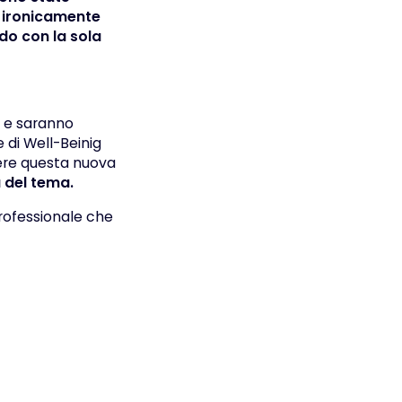
e ironicamente
do con la sola
o e saranno
 di Well-Beinig
ere questa nuova
a
del tema.
professionale che