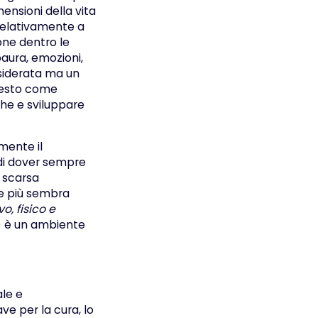
ensioni della vita
relativamente a
one dentro le
aura, emozioni,
esiderata ma un
uesto come
che e sviluppare
mente il
 di dover sempre
e scarsa
e più sembra
o, fisico e
) è un ambiente
ale e
ve per la cura, lo