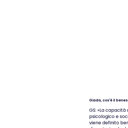
Giada, cos'è il bene
GS: «La capacità 
psicologico e socia
viene definito be