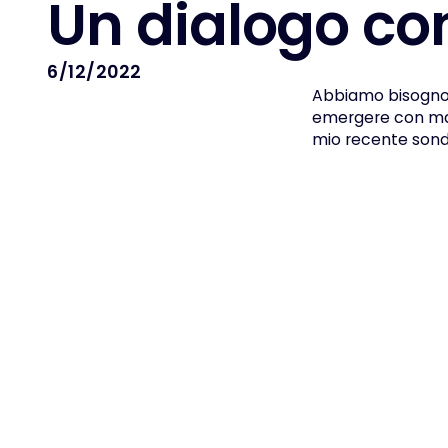
U
n
d
i
a
l
o
g
o
c
o
6/12/2022
Abbiamo bisogno 
emergere con magg
mio recente sond