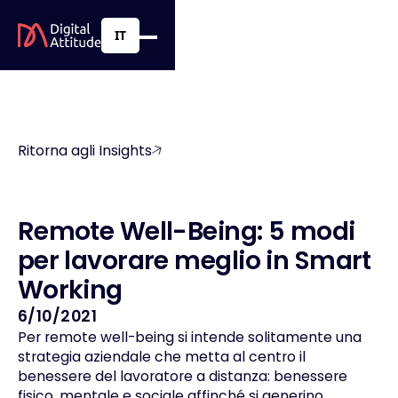
IT
Ritorna agli Insights
R
e
m
o
t
e
W
e
l
l
-
B
e
i
n
g
:
5
m
o
d
i
p
e
r
l
a
v
o
r
a
r
e
m
e
g
l
i
o
i
n
S
m
a
r
t
W
o
r
k
i
n
g
6/10/2021
Per remote well-being si intende solitamente una
strategia aziendale che metta al centro il
benessere del lavoratore a distanza: benessere
fisico, mentale e sociale affinché si generino