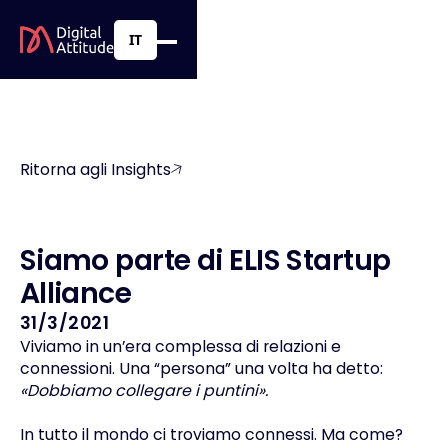
IT
Ritorna agli Insights
S
i
a
m
o
p
a
r
t
e
d
i
E
L
I
S
S
t
a
r
t
u
p
A
l
l
i
a
n
c
e
31/3/2021
Viviamo in un’era complessa di relazioni e
connessioni. Una “persona” una volta ha detto:
«Dobbiamo collegare i puntini».
In tutto il mondo ci troviamo connessi. Ma come?