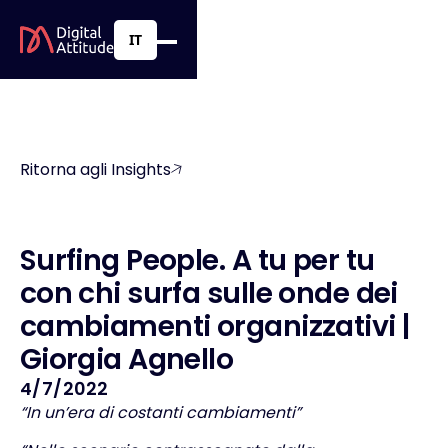
IT
Ritorna agli Insights
S
u
r
f
i
n
g
P
e
o
p
l
e
.
A
t
u
p
e
r
t
u
c
o
n
c
h
i
s
u
r
f
a
s
u
l
l
e
o
n
d
e
d
e
i
c
a
m
b
i
a
m
e
n
t
i
o
r
g
a
n
i
z
z
a
t
i
v
i
|
G
i
o
r
g
i
a
A
g
n
e
l
l
o
4/7/2022
“In un’era di costanti cambiamenti”